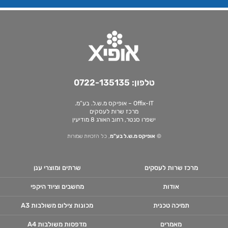
טלפון:
0722-135135
Offix-IT – אופיקס מ.ש.ל. בע”מ.
מרכז שרות לעסקים
ישפרו סנטר, רחוב האורג 8 מודיעין
©
אופיקס מ.ש.ל בע"מ
, כל הזכויות שמורות
מרכז שרות לעסקים
שרתים ומוצרי ענן
אודות
מחשבים וציוד היקפי
תמיכה טכנית
מכונות צילום משולבות A3
מאמרים
מדפסות משולבות A4