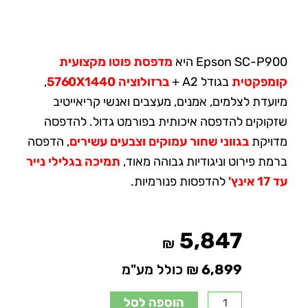
Epson SC-P900 היא
מדפסת פוטו מקצועית
קומפקטית
בגודל A2 +
ברזולוציה 5760X1440
,
מיועדת לצלמים, אמנים, מעצבים ואנשי קריאייטיב
שזקוקים להדפסה איכותית בפורמט גדול. להדפסה
מדויקת
בגווני שחור עמוקים וצבעים עשירים
, הדפסה
ברמת פירוט וניגודיות גבוהה מאוד,
תמיכה בגלילי נייר
עד 17 אינץ'
להדפסות פנורמיות.
5,847
₪
6,899
₪ כולל מע"מ
הוספה לסל