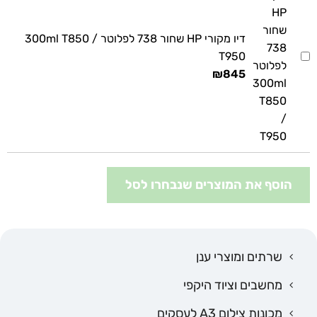
דיו מקורי HP שחור 738 לפלוטר 300ml T850 /
T950
₪
845
הוסף את המוצרים שנבחרו לסל
שרתים ומוצרי ענן
מחשבים וציוד היקפי
מכונות צילום A3 לעסקים