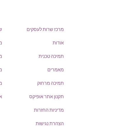
מרכז שרות לעסקים
שר
טלפון:
0722-135135
אודות
מ
תמיכה טכנית
מכ
Offix-IT – אופיקס מ.ש.ל. בע”מ.
מאמרים
מד
מרכז שרות לעסקים
ישפרו סנטר, רחוב האורג 8
תמיכה מרחוק
מ
מודיעין
תקנון אתר אופיקס
או
מדיניות החזרות
©
אופיקס מ.ש.ל בע"מ
, כל הזכויות
הצהרת נגישות
שמורות