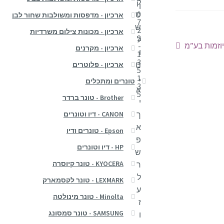
ק
ו
0
ס
ארכיון - מדפסות ומשולבות שחור לבן
7
ש
2
ארכיון - מכונות צילום משרדיות
2
ל
וזמות בע”מ
-
ארכיון - מקרנים
ו
1
3
ם
ארכיון - פלוטרים
5
,
1
טונרים ומתכלים
3
א
5
Brother - טונר ברדר
י
CANON - דיו וטונרים
ך
א
Epson - טונרים ודיו
פ
HP - דיו וטונרים
ש
KYOCERA - טונר קיוסרה
ר
ל
LEXMARK - טונר לקסמארק
ע
Minolta - טונר מינולטה
ז
SAMSUNG - טונר סמסונג
ו