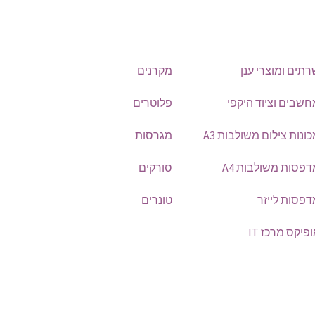
תים ומוצרי ענן
מקרנים
חשבים וציוד היקפי
פלוטרים
ונות צילום משולבות A3
מגרסות
פסות משולבות A4
סורקים
דפסות לייזר
טונרים
פיקס מרכז IT