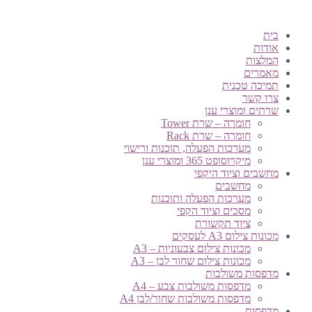
בית
אודות
המלצות
מאמרים
תמיכה טכנית
צרו קשר
שרתים ומוצרי ענן
חומרה – שרת Tower
חומרה – שרת Rack
מערכות הפעלה, תוכנות ורישוי
מיקרוסופט 365 ומוצרי ענן
מחשבים וציוד היקפי
מחשבים
מערכות הפעלה ותוכנות
מסכים וציוד הקפי
ציוד תקשורת
מכונות צילום A3 לעסקים
מכונות צילום צבעוניות – A3
מכונות צילום שחור לבן – A3
מדפסות משולבות
מדפסות משולבות צבע – A4
מדפסות משולבות שחור/לבן A4
מדפסות