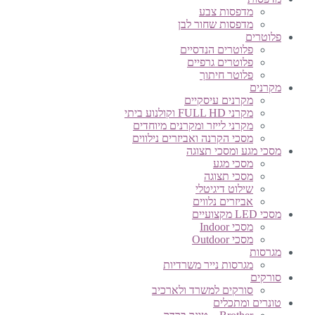
מדפסות צבע
מדפסות שחור לבן
פלוטרים
פלוטרים הנדסיים
פלוטרים גרפיים
פלוטר חיתוך
מקרנים
מקרנים עיסקיים
מקרני FULL HD וקולנוע ביתי
מקרני לייזר ומקרנים מיוחדים
מסכי הקרנה ואביזרים נילווים
מסכי מגע ומסכי תצוגה
מסכי מגע
מסכי תצוגה
שילוט דיגיטלי
אביזרים נלווים
מסכי LED מקצועיים
מסכי Indoor
מסכי Outdoor
מגרסות
מגרסות נייר משרדיות
סורקים
סורקים למשרד ולארכיב
טונרים ומתכלים