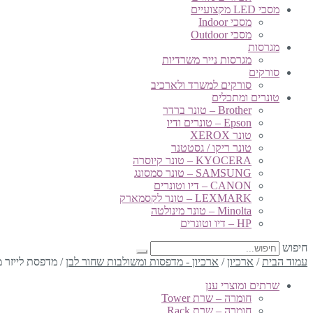
מסכי LED מקצועיים
מסכי Indoor
מסכי Outdoor
מגרסות
מגרסות נייר משרדיות
סורקים
סורקים למשרד ולארכיב
טונרים ומתכלים
Brother – טונר ברדר
Epson – טונרים ודיו
טונר XEROX
טונר ריקו / גסטטנר
KYOCERA – טונר קיוסרה
SAMSUNG – טונר סמסונג
CANON – דיו וטונרים
LEXMARK – טונר לקסמארק
Minolta – טונר מינולטה
HP – דיו וטונרים
חיפוש
עמוד הבית
/
ארכיון
/
ארכיון - מדפסות ומשולבות שחור לבן
/
מדפסת לייזר משולבת 
שרתים ומוצרי ענן
חומרה – שרת Tower
חומרה – שרת Rack