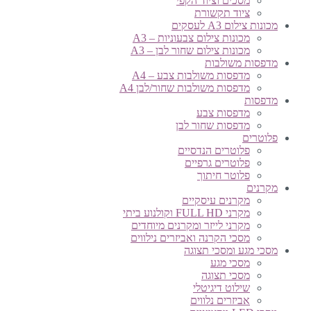
מסכים וציוד הקפי
ציוד תקשורת
מכונות צילום A3 לעסקים
מכונות צילום צבעוניות – A3
מכונות צילום שחור לבן – A3
מדפסות משולבות
מדפסות משולבות צבע – A4
מדפסות משולבות שחור/לבן A4
מדפסות
מדפסות צבע
מדפסות שחור לבן
פלוטרים
פלוטרים הנדסיים
פלוטרים גרפיים
פלוטר חיתוך
מקרנים
מקרנים עיסקיים
מקרני FULL HD וקולנוע ביתי
מקרני לייזר ומקרנים מיוחדים
מסכי הקרנה ואביזרים נילווים
מסכי מגע ומסכי תצוגה
מסכי מגע
מסכי תצוגה
שילוט דיגיטלי
אביזרים נלווים