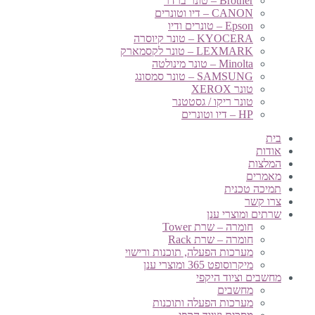
Brother – טונר ברדר
CANON – דיו וטונרים
Epson – טונרים ודיו
KYOCERA – טונר קיוסרה
LEXMARK – טונר לקסמארק
Minolta – טונר מינולטה
SAMSUNG – טונר סמסונג
טונר XEROX
טונר ריקו / גסטטנר
HP – דיו וטונרים
בית
אודות
המלצות
מאמרים
תמיכה טכנית
צרו קשר
שרתים ומוצרי ענן
חומרה – שרת Tower
חומרה – שרת Rack
מערכות הפעלה, תוכנות ורישוי
מיקרוסופט 365 ומוצרי ענן
מחשבים וציוד היקפי
מחשבים
מערכות הפעלה ותוכנות