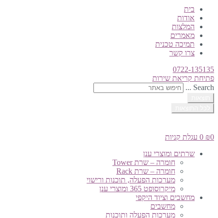
בית
אודות
המלצות
מאמרים
תמיכה טכנית
צרו קשר
0722-135135
פתיחת קריאת שירות
Search ...
תוצאות
לכל התוצאות
0
₪
0
עגלת קניות
שרתים ומוצרי ענן
חומרה – שרת Tower
חומרה – שרת Rack
מערכות הפעלה, תוכנות ורישוי
מיקרוסופט 365 ומוצרי ענן
מחשבים וציוד היקפי
מחשבים
מערכות הפעלה ותוכנות