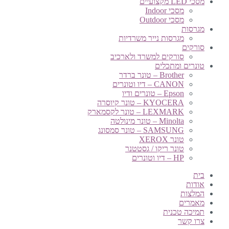
מסכי LED מקצועיים
מסכי Indoor
מסכי Outdoor
מגרסות
מגרסות נייר משרדיות
סורקים
סורקים למשרד ולארכיב
טונרים ומתכלים
Brother – טונר ברדר
CANON – דיו וטונרים
Epson – טונרים ודיו
KYOCERA – טונר קיוסרה
LEXMARK – טונר לקסמארק
Minolta – טונר מינולטה
SAMSUNG – טונר סמסונג
טונר XEROX
טונר ריקו / גסטטנר
HP – דיו וטונרים
בית
אודות
המלצות
מאמרים
תמיכה טכנית
צרו קשר