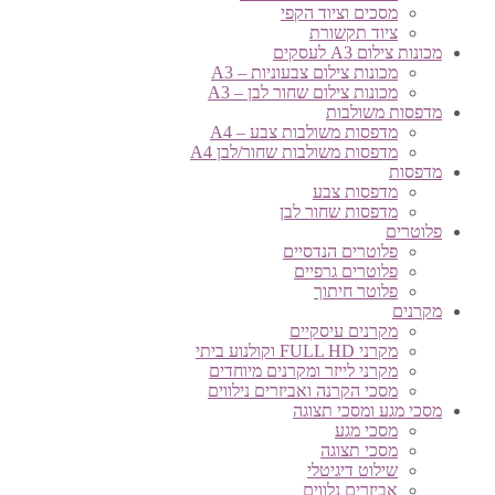
מסכים וציוד הקפי
ציוד תקשורת
מכונות צילום A3 לעסקים
מכונות צילום צבעוניות – A3
מכונות צילום שחור לבן – A3
מדפסות משולבות
מדפסות משולבות צבע – A4
מדפסות משולבות שחור/לבן A4
מדפסות
מדפסות צבע
מדפסות שחור לבן
פלוטרים
פלוטרים הנדסיים
פלוטרים גרפיים
פלוטר חיתוך
מקרנים
מקרנים עיסקיים
מקרני FULL HD וקולנוע ביתי
מקרני לייזר ומקרנים מיוחדים
מסכי הקרנה ואביזרים נילווים
מסכי מגע ומסכי תצוגה
מסכי מגע
מסכי תצוגה
שילוט דיגיטלי
אביזרים נלווים