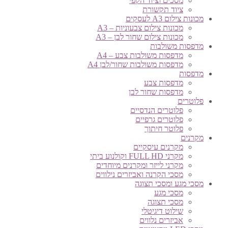
מסכים וציוד הקפי
ציוד תקשורת
מכונות צילום A3 לעסקים
מכונות צילום צבעוניות – A3
מכונות צילום שחור לבן – A3
מדפסות משולבות
מדפסות משולבות צבע – A4
מדפסות משולבות שחור/לבן A4
מדפסות
מדפסות צבע
מדפסות שחור לבן
פלוטרים
פלוטרים הנדסיים
פלוטרים גרפיים
פלוטר חיתוך
מקרנים
מקרנים עיסקיים
מקרני FULL HD וקולנוע ביתי
מקרני לייזר ומקרנים מיוחדים
מסכי הקרנה ואביזרים נילווים
מסכי מגע ומסכי תצוגה
מסכי מגע
מסכי תצוגה
שילוט דיגיטלי
אביזרים נלווים