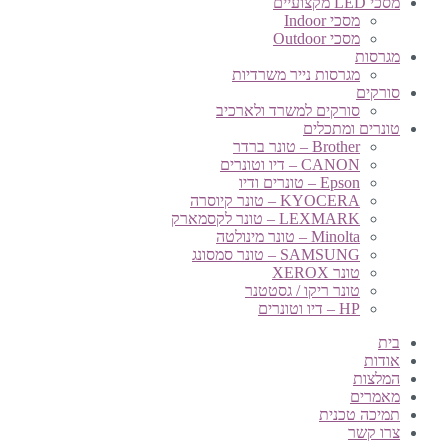
מסכי LED מקצועיים
מסכי Indoor
מסכי Outdoor
מגרסות
מגרסות נייר משרדיות
סורקים
סורקים למשרד ולארכיב
טונרים ומתכלים
Brother – טונר ברדר
CANON – דיו וטונרים
Epson – טונרים ודיו
KYOCERA – טונר קיוסרה
LEXMARK – טונר לקסמארק
Minolta – טונר מינולטה
SAMSUNG – טונר סמסונג
טונר XEROX
טונר ריקו / גסטטנר
HP – דיו וטונרים
בית
אודות
המלצות
מאמרים
תמיכה טכנית
צרו קשר