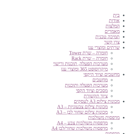
בית
אודות
המלצות
מאמרים
תמיכה טכנית
צרו קשר
שרתים ומוצרי ענן
חומרה – שרת Tower
חומרה – שרת Rack
מערכות הפעלה, תוכנות ורישוי
מיקרוסופט 365 ומוצרי ענן
מחשבים וציוד היקפי
מחשבים
מערכות הפעלה ותוכנות
מסכים וציוד הקפי
ציוד תקשורת
מכונות צילום A3 לעסקים
מכונות צילום צבעוניות – A3
מכונות צילום שחור לבן – A3
מדפסות משולבות
מדפסות משולבות צבע – A4
מדפסות משולבות שחור/לבן A4
מדפסות