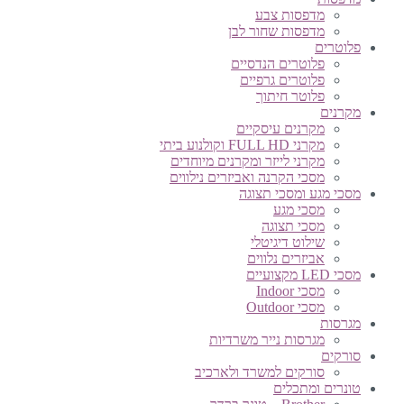
מדפסות צבע
מדפסות שחור לבן
פלוטרים
פלוטרים הנדסיים
פלוטרים גרפיים
פלוטר חיתוך
מקרנים
מקרנים עיסקיים
מקרני FULL HD וקולנוע ביתי
מקרני לייזר ומקרנים מיוחדים
מסכי הקרנה ואביזרים נילווים
מסכי מגע ומסכי תצוגה
מסכי מגע
מסכי תצוגה
שילוט דיגיטלי
אביזרים נלווים
מסכי LED מקצועיים
מסכי Indoor
מסכי Outdoor
מגרסות
מגרסות נייר משרדיות
סורקים
סורקים למשרד ולארכיב
טונרים ומתכלים