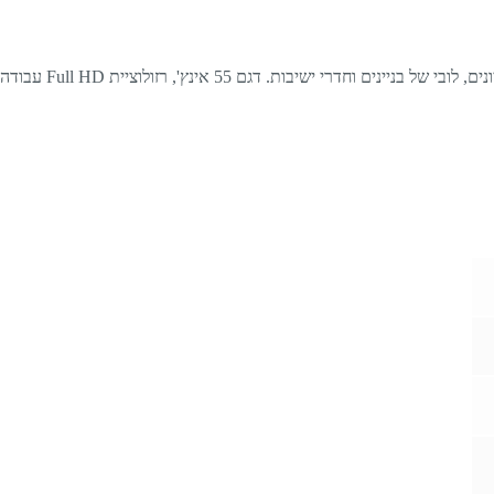
נים,
לובי של בניינים וחדרי ישיבות.
דגם 55 אינץ', רזולוציית Full HD עבודה רציפה (24/7), עיצוב דק ואלגנטי,