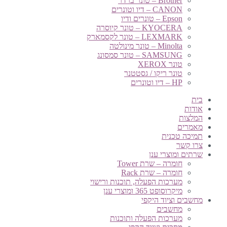
Brother – טונר ברדר
CANON – דיו וטונרים
Epson – טונרים ודיו
KYOCERA – טונר קיוסרה
LEXMARK – טונר לקסמארק
Minolta – טונר מינולטה
SAMSUNG – טונר סמסונג
טונר XEROX
טונר ריקו / גסטטנר
HP – דיו וטונרים
בית
אודות
המלצות
מאמרים
תמיכה טכנית
צרו קשר
שרתים ומוצרי ענן
חומרה – שרת Tower
חומרה – שרת Rack
מערכות הפעלה, תוכנות ורישוי
מיקרוסופט 365 ומוצרי ענן
מחשבים וציוד היקפי
מחשבים
מערכות הפעלה ותוכנות