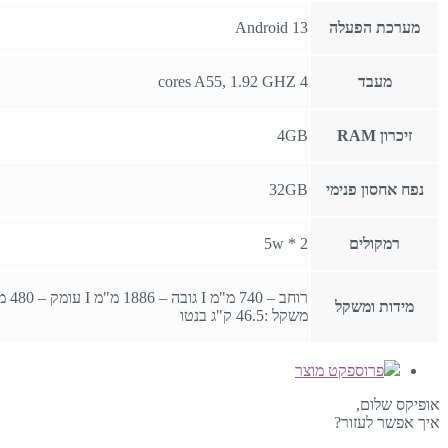
מערכת הפעלה
Android 13
מעבד
4 cores A55, 1.92 GHZ
זיכרון RAM
4GB
נפח אחסון פנימי
32GB
רמקולים
2 * 5w
רוחב – 740 מ"מ I גובה – 1886 מ"מ I עומק – 480 מ"מ
מידות ומשקל
משקל :46.5 ק"ג בנטו
פרוספקט מוצר
אופיקס שלום,
איך אפשר לעזור?